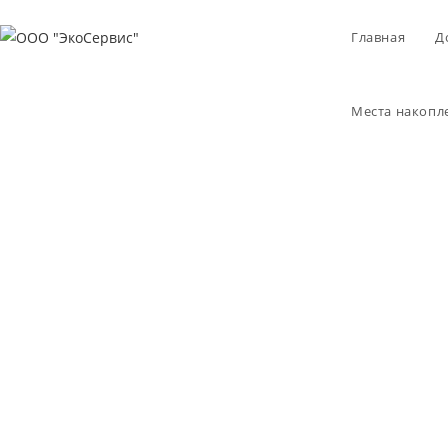
Перейти
к
Главная
Д
содержимому
Места накопл